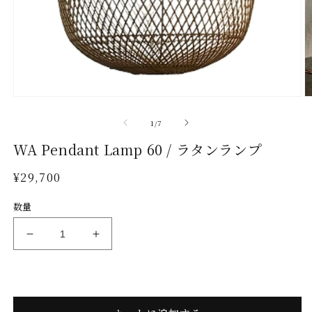
モ
ー
の
1
/
7
ダ
ル
WA Pendant Lamp 60 / ラタンランプ
で
メ
通
¥29,700
デ
常
ィ
数量
ア
価
(1)
(2
格
を
WA
WA
開
Pendant
Pendant
く
Lamp
Lamp
60
60