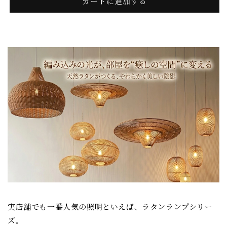
/
/
カートに追加する
ラ
ラ
タ
タ
ン
ン
ラ
ラ
ン
ン
プ
プ
の
の
数
数
量
量
を
を
減
増
ら
や
す
す
実店舗でも一番人気の照明といえば、ラタンランプシリー
ズ。