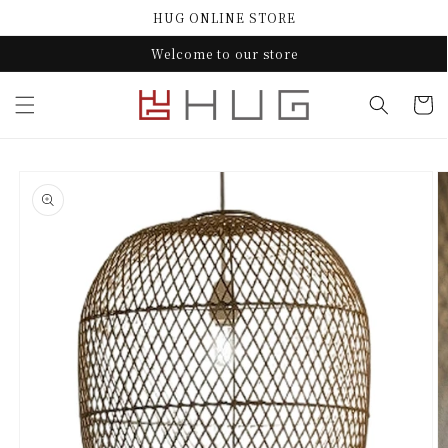
コンテ
HUG ONLINE STORE
ンツに
進む
Welcome to our store
カ
ー
ト
商品情
報にス
キップ