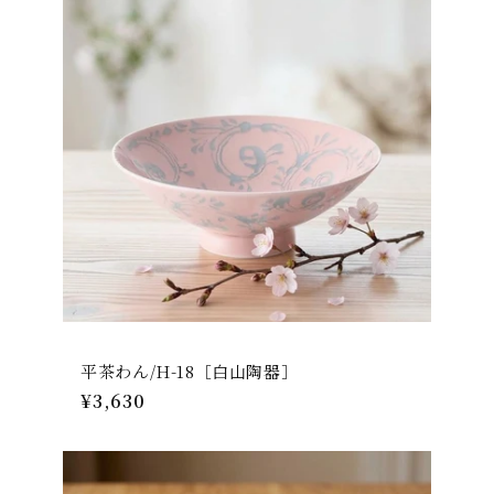
格
平茶わん/H-18［白山陶器］
通
¥3,630
常
価
格