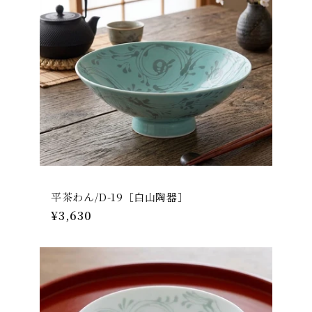
平茶わん/D-19［白山陶器］
通
¥3,630
常
価
格