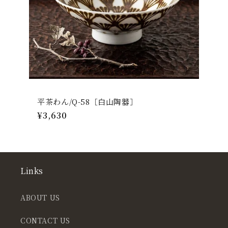
平茶わん/Q-58［白山陶器］
通
¥3,630
常
価
格
Links
ABOUT US
CONTACT US