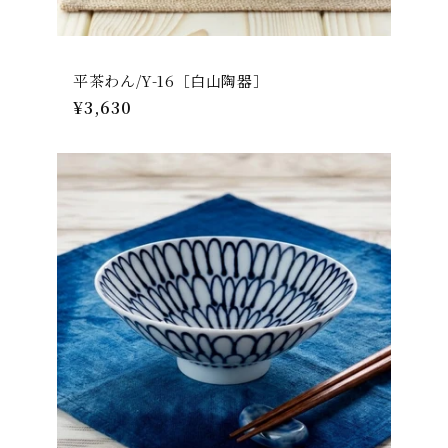
平茶わん/Y-16［白山陶器］
通
¥3,630
常
価
格