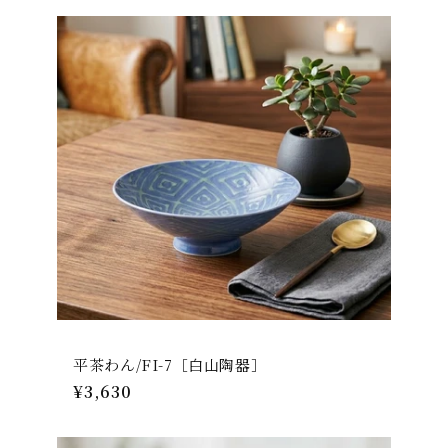
価
格
平茶わん/FI-7［白山陶器］
通
¥3,630
常
価