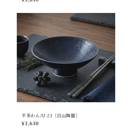
常
価
格
平茶わん/U-23［白山陶器］
通
¥3,630
常