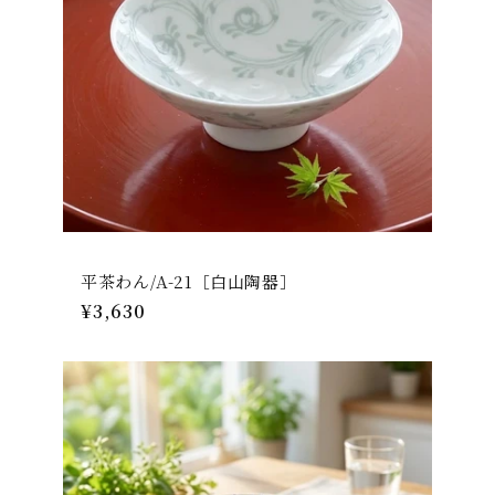
平茶わん/A-21［白山陶器］
通
¥3,630
常
価
格