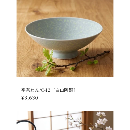
平茶わん/C-12［白山陶器］
通
¥3,630
常
価
格