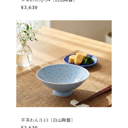
通
¥3,630
常
価
格
平茶わん/I-13［白山陶器］
通
¥3,630