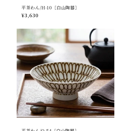
平茶わん/H-10［白山陶器］
通
¥3,630
常
価
格
平茶わん/Q-54［白山陶器］