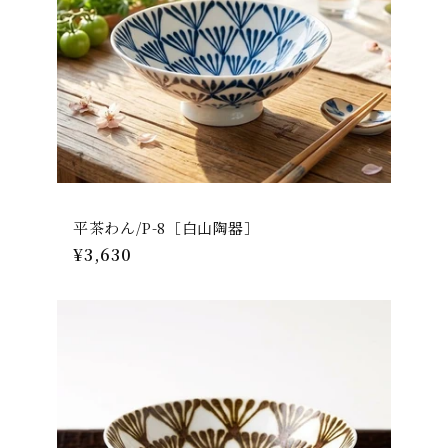
平茶わん/P-8［白山陶器］
通
¥3,630
常
価
格