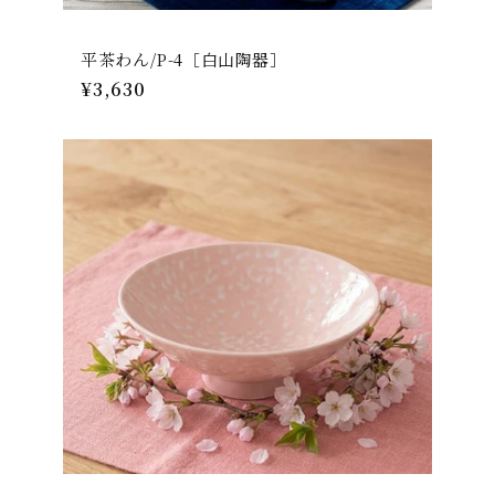
平茶わん/P-4［白山陶器］
通
¥3,630
常
価
格