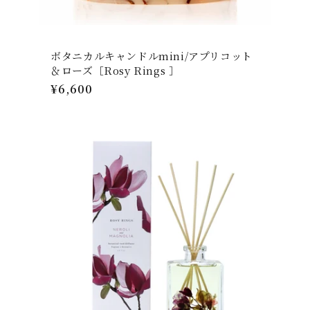
ボタニカルキャンドルmini/アプリコット
＆ローズ［Rosy Rings ］
通
¥6,600
常
価
格