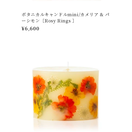
ボタニカルキャンドルmini/カメリア & パ
ーシモン［Rosy Rings ］
通
¥6,600
常
価
格