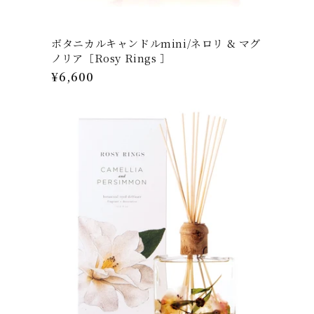
ボタニカルキャンドルmini/ネロリ & マグ
ノリア［Rosy Rings ］
通
¥6,600
常
価
格