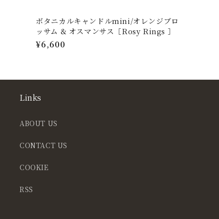
ボタニカルキャンドルmini/オレンジブロ
ッサム & オスマンサス［Rosy Rings ］
通
¥6,600
常
価
格
Links
ABOUT US
CONTACT US
COOKIE
RSS