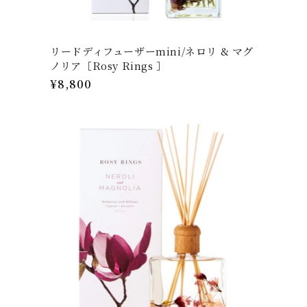
リードディフューザーmini/ネロリ & マグ
ノリア［Rosy Rings ］
通
¥8,800
常
価
格