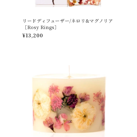
リードディフューザー/ネロリ&マグノリア
［Rosy Rings］
通
¥13,200
常
価
格