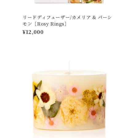
リードディフューザー/カメリア & パーシ
モン［Rosy Rings］
通
¥12,000
常
価
格