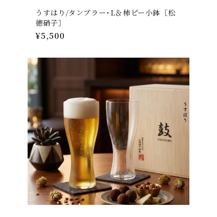
うすはり/タンブラー･L＆柿ピー小鉢［松
徳硝子］
通
¥5,500
常
価
格