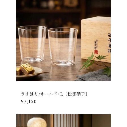
格
うすはり/オールド･L［松徳硝子］
通
¥7,150
常
価
格