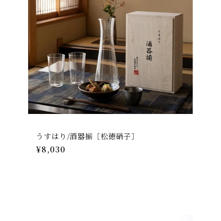
うすはり/酒器揃［松徳硝子］
通
¥8,030
常
価
格