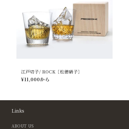
江戸切子/ ROCK［松徳硝子］
通
¥11,000から
常
価
格
Links
ABOUT US