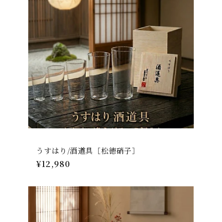
うすはり/酒道具［松徳硝子］
通
¥12,980
常
価
格