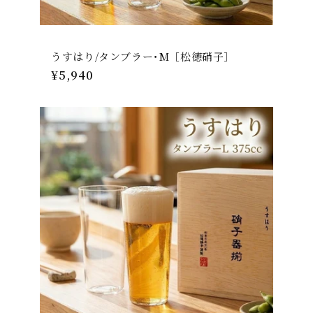
うすはり/タンブラー･M［松徳硝子］
通
¥5,940
常
価
格