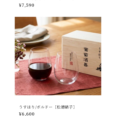
通
¥7,590
常
価
格
うすはり/ボルドー［松徳硝子］
通
¥6,600