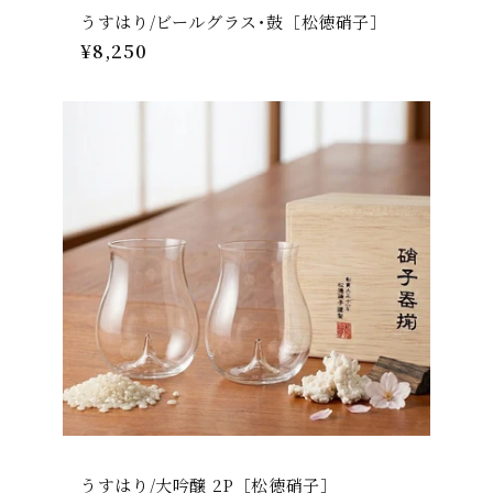
うすはり/ビールグラス･鼓［松徳硝子］
通
¥8,250
常
価
格
うすはり/大吟醸 2P［松徳硝子］