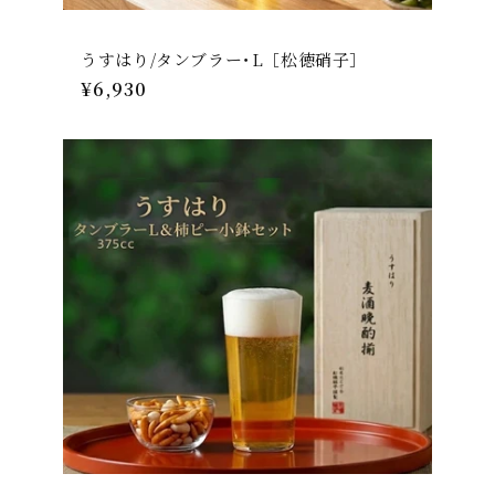
うすはり/タンブラー･L［松徳硝子］
通
¥6,930
常
価
格