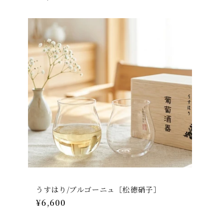
常
価
格
うすはり/ブルゴーニュ［松徳硝子］
通
¥6,600
常