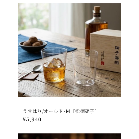
価
格
うすはり/オールド･M［松徳硝子］
通
¥5,940
常
価