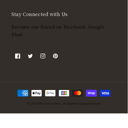
Stay Connected with Us
Become our friend on Facebook, Google
Plus!
Facebook
Twitter
Instagram
Pinterest
決
済
© 2026
HUG Online Store
. All Rights & Images reserved
方
法