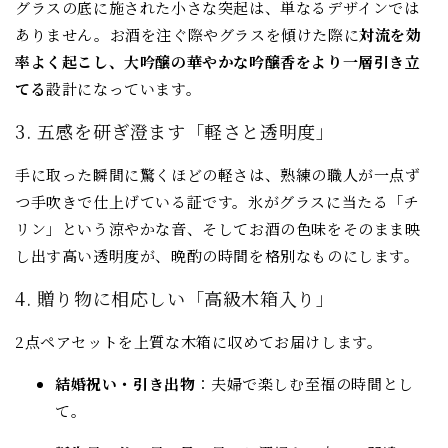
グラスの底に施された小さな突起は、単なるデザインでは
ありません。お酒を注ぐ際やグラスを傾けた際に
対流を効
率よく起こし、大吟醸の華やかな吟醸香をより一層引き立
てる
設計になっています。
3. 五感を研ぎ澄ます「軽さと透明度」
手に取った瞬間に驚くほどの軽さは、熟練の職人が一点ず
つ手吹きで仕上げている証です。氷がグラスに当たる「チ
リン」という涼やかな音、そしてお酒の色味をそのまま映
し出す高い透明度が、晩酌の時間を格別なものにします。
4. 贈り物に相応しい「高級木箱入り」
2点ペアセットを上質な木箱に収めてお届けします。
結婚祝い・引き出物
：夫婦で楽しむ至福の時間とし
て。