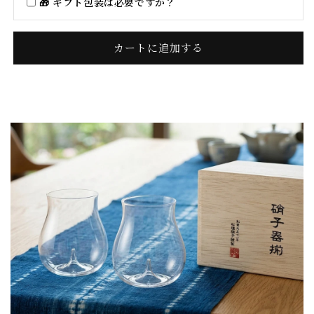
大
大
🎁 ギフト包装は必要ですか？
吟
吟
醸
醸
カートに追加する
2P［松
2P［松
徳
徳
硝
硝
子］
子］
の
の
数
数
量
量
を
を
減
増
ら
や
す
す