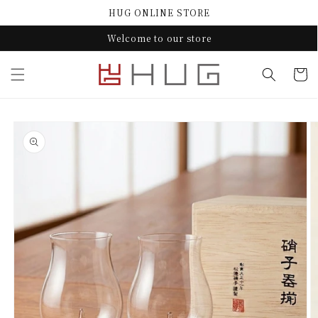
コンテ
HUG ONLINE STORE
ンツに
進む
Welcome to our store
カ
ー
ト
商品情
報にス
キップ