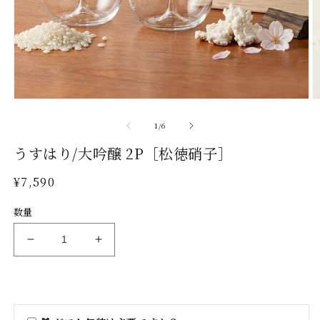
モ
ー
の
1
/
6
ダ
ル
うすはり/大吟醸 2P［松徳硝子］
で
メ
通
¥7,590
デ
常
ィ
数量
ア
価
(1)
(2
格
を
う
う
開
す
す
く
は
は
り/
り/