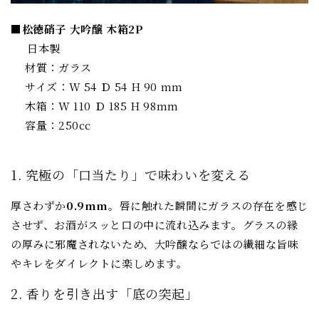
■松徳硝子 大吟醸 木箱2P
日本製
材質：ガラス
サイズ：W 54 Ｄ 54 H 90 mm
木箱：W 110 Ｄ 185 H 98mm
容量：250cc
1. 究極の「口当たり」で味わいを変える
厚さわずか
0.9mm
。唇に触れた瞬間にガラスの存在を感じ
させず、お酒がスッと口の中に流れ込みます。グラスの縁
の厚みに邪魔されないため、大吟醸ならではの繊細な旨味
やキレをダイレクトに楽しめます。
2. 香りを引き出す「底の突起」