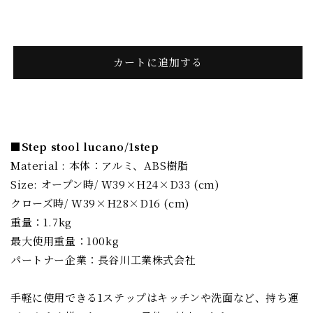
stool
stool
lucano/1step［Metaphys］
lucano/1step［Metaphys］
の
の
数
数
カートに追加する
量
量
を
を
減
増
ら
や
■Step stool lucano/1step
す
す
Material : 本体：アルミ、ABS樹脂
Size: オープン時/ W39×H24×D33 (cm)
クローズ時/ W39×H28×D16 (cm)
重量：1.7kg
最大使用重量：100kg
パートナー企業：長谷川工業株式会社
手軽に使用できる1ステップはキッチンや洗面など、持ち運