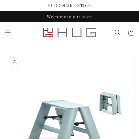
コンテ
HUG ONLINE STORE
ンツに
進む
Welcome to our store
カ
ー
ト
商品情
報にス
キップ