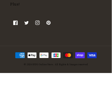
Plus!
Facebook
Twitter
Instagram
Pinterest
決
済
© 2026
HUG Online Store
. All Rights & Images reserved
方
法