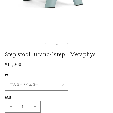
モ
ー
の
1
/
6
ダ
ル
Step stool lucano/1step［Metaphys］
で
メ
通
¥11,000
デ
常
ィ
色
ア
価
(1)
(2
格
を
開
く
数量
Step
Step