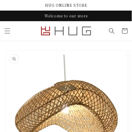
コンテ
HUG ONLINE STORE
ンツに
進む
Welcome to our store
カ
ー
ト
商品情
報にス
キップ