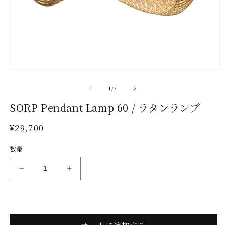
モ
ー
の
1
/
7
ダ
ル
SORP Pendant Lamp 60 / ラタンランプ
で
メ
通
¥29,700
デ
常
ィ
数量
ア
価
(1)
(2
格
を
SORP
SORP
開
Pendant
Pendant
く
Lamp
Lamp
60
60