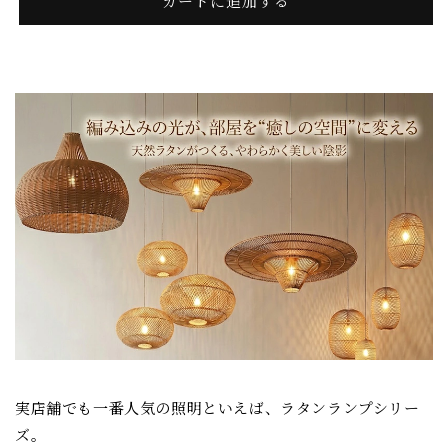
/
/
カートに追加する
ラ
ラ
タ
タ
ン
ン
ラ
ラ
ン
ン
プ
プ
の
の
数
数
量
量
を
を
減
増
ら
や
す
す
実店舗でも一番人気の照明といえば、ラタンランプシリー
ズ。