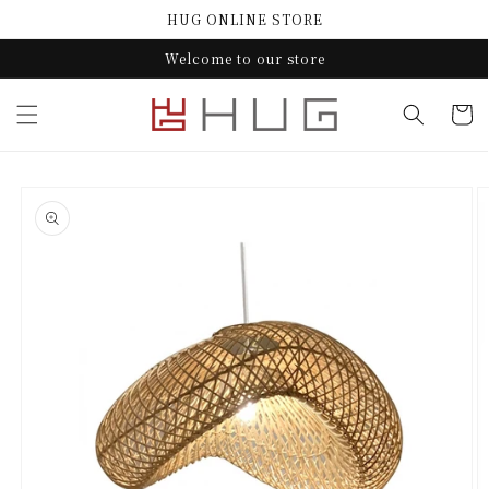
コンテ
HUG ONLINE STORE
ンツに
進む
Welcome to our store
カ
ー
ト
商品情
報にス
キップ