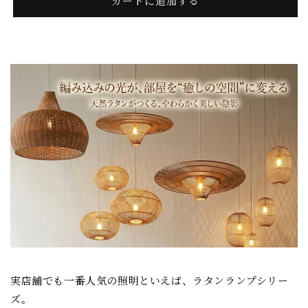
/
/
カートに追加する
ラ
ラ
タ
タ
ン
ン
ラ
ラ
ン
ン
プ
プ
の
の
数
数
量
量
を
を
減
増
ら
や
す
す
実店舗でも一番人気の照明といえば、ラタンランプシリー
ズ。