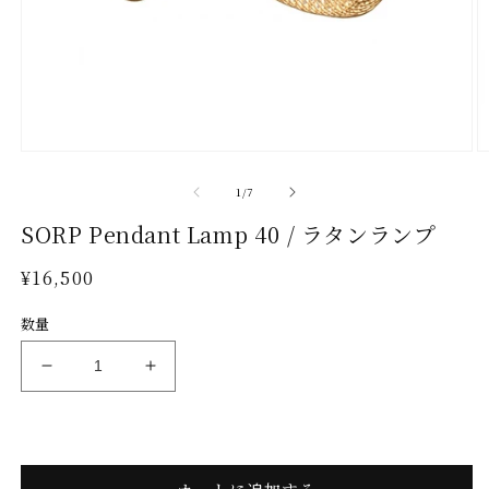
モ
ー
の
1
/
7
ダ
ル
SORP Pendant Lamp 40 / ラタンランプ
で
メ
通
¥16,500
デ
常
ィ
数量
ア
価
(1)
(2
格
を
SORP
SORP
開
Pendant
Pendant
く
Lamp
Lamp
40
40