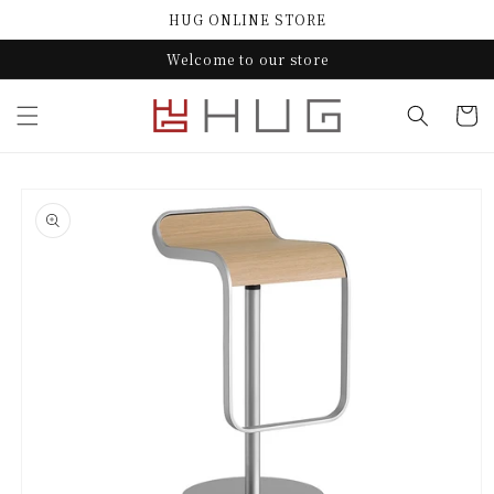
コンテ
HUG ONLINE STORE
ンツに
進む
Welcome to our store
カ
ー
ト
商品情
報にス
キップ