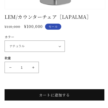
モ
LEM/カウンターチェア［LAPALMA］
ー
ダ
ル
通
セ
¥100,000
¥110,000
セール
で
常
ー
メ
カラー
価
ル
デ
ィ
格
価
ア
格
(1)
を
数量
開
く
LEM/
LEM/
カ
カ
ウ
ウ
ン
ン
タ
タ
カートに追加する
ー
ー
チ
チ