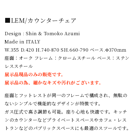
ェ
ェ
ア
ア
■LEM/カウンターチェア
［LAPALMA］
［LAPALMA］
の
の
Design : Shin & Tomoko Azumi
数
数
Made in ITALY
量
量
W.355 D.420 H.740-870 SH.660-790 ベース.Φ370ｍｍ
を
を
座面：オーク フレーム：クロームスチール ベース：ステン
減
増
レススチール
ら
や
展示品現品のみの販売です。
す
す
展示品の為、細かなキズや汚れがございます。
座面とフットレストが同一のフレームで構成され、無駄の
ないシンプルで機能的なデザインが特徴です。
ガス圧式で高さ調節も可能。
座り心地も快適です。キッチ
ンのカウンターなどプライベートスペースやカフェ・レス
トランなどのパブリックスペースにも最適のスツールです。