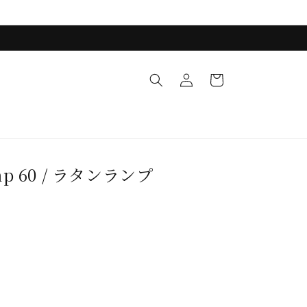
ロ
カ
グ
ー
イ
ト
ン
amp 60 / ラタンランプ