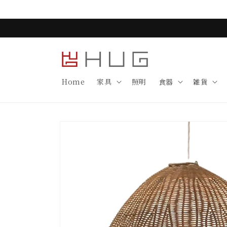
コンテ
ンツに
進む
Home
家具
照明
食器
雑貨
商品情
報にス
キップ