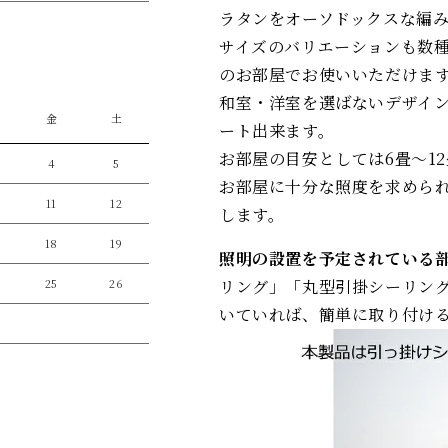
ラタンをオーソドックスな編
サイズのバリエーションも数
のお部屋でお使いいただけま
和室・洋室を選ばないデザイ
金
土
ート出来ます。
お部屋の目安としては6畳～1
4
5
お部屋に十分な照度を求めら
11
12
します。
18
19
照明の設置を予定されている
リング」「丸型引掛シーリン
25
26
いていれば、簡単に取り付け