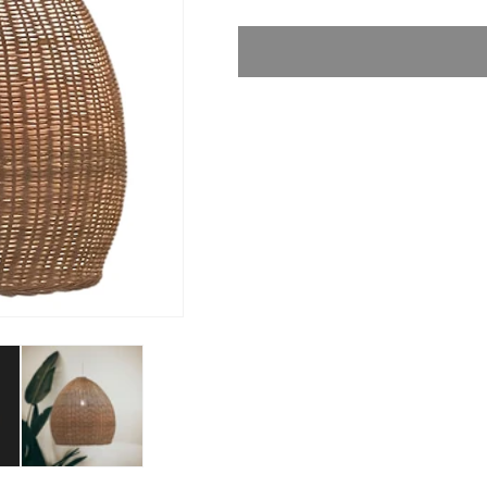
60
60
/
/
ラ
ラ
タ
タ
ン
ン
ラ
ラ
ン
ン
プ
プ
の
の
数
数
量
量
を
を
減
増
ら
や
す
す