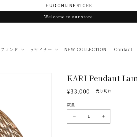
HUG ONLINE STORE
Welcome to our store
ブランド
デザイナー
NEW COLLECTION
Contact
KARI Pendant L
通
¥33,000
売り切れ
常
数量
価
格
KARI
KARI
Pendant
Pendant
Lamp
Lamp