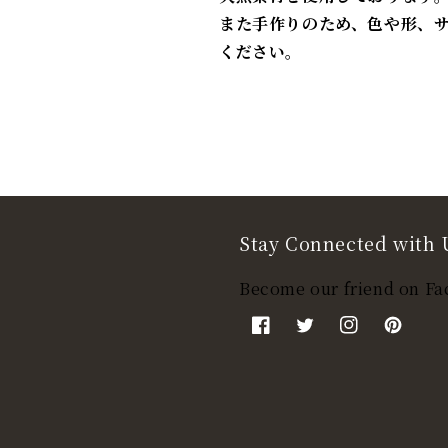
また手作りのため、色や形、
ください。
Stay Connected with 
Become our friend on Fa
Facebook
Twitter
Instagram
Pinteres