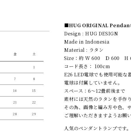
■HUG ORIGINAL Pendan
Design : HUG DESIGN
Made in Indonesia
Material : ラタン
金
土
Size：約 W 600 Ｄ 600 H 
コード長さ： 100cm
1
E26 LED電球でも使用可能な
7
8
電球は付属していません。
スペース：6～12畳前後まで
14
15
素材には天然のラタンを手作
21
22
その為、画像と編み方や色、
28
29
ご理解いただきますようお願
人気のペンダントランプです