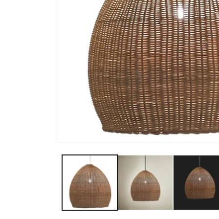
モ
ー
ダ
ル
で
メ
デ
ィ