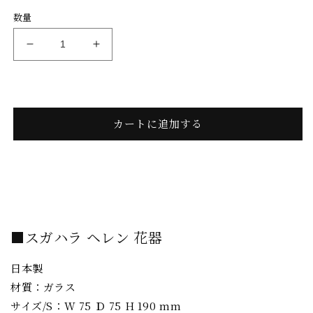
数量
HELEN/
HELEN/
花
花
器
器
［sugahara］
［sugahara］
の
の
カートに追加する
数
数
量
量
を
を
減
増
ら
や
す
す
■スガハラ ヘレン 花器
日本製
材質：ガラス
サイズ/S：W 75 Ｄ 75 H 190 mm