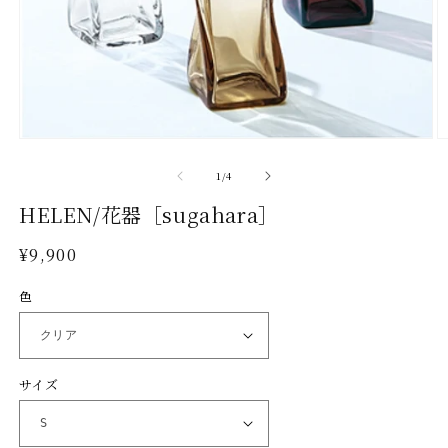
モ
ー
の
1
/
4
ダ
ル
HELEN/花器［sugahara］
で
メ
通
¥9,900
デ
常
ィ
色
ア
価
(1)
(2
格
を
開
く
サイズ