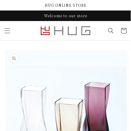
コンテ
HUG ONLINE STORE
ンツに
進む
Welcome to our store
カ
ー
ト
商品情
報にス
キップ