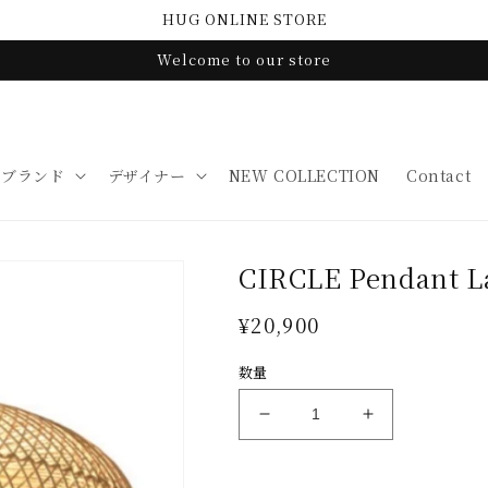
HUG ONLINE STORE
Welcome to our store
ブランド
デザイナー
NEW COLLECTION
Contact
CIRCLE Pendant
通
¥20,900
常
数量
価
格
CIRCLE
CIRCLE
Pendant
Pendant
Lamp
Lamp