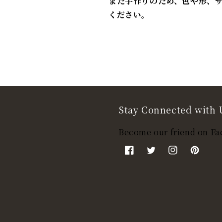
また手作りのため、色や形、
ください。
Stay Connected with 
Become our friend on Fa
Facebook
Twitter
Instagram
Pinteres