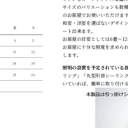
サイズのバリエーションも数
のお部屋でお使いいただけま
和室・洋室を選ばないデザイ
金
土
ート出来ます。
お部屋の目安としては6畳～1
4
5
お部屋に十分な照度を求めら
11
12
します。
18
19
照明の設置を予定されている
リング」「丸型引掛シーリン
25
26
いていれば、簡単に取り付け