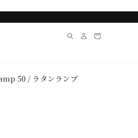
ロ
カ
グ
ー
イ
ト
ン
 Lamp 50 / ラタンランプ