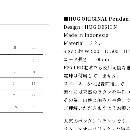
■HUG ORIGINAL Pendan
Design : HUG DESIGN
Made in Indonesia
Material : ラタン
金
土
Size：約 W 500 Ｄ 500 H 
コード長さ： 100cm
1
E26 LED電球でも使用可能な
7
8
電球は付属していません。
スペース：6～12畳前後まで
14
15
素材には天然のラタンを手作
21
22
その為、画像と編み方や色、
28
29
ご理解いただきますようお願
人気のペンダントランプです
ラタンをオーソドックスな編