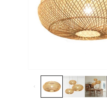
モ
ー
ダ
ル
で
メ
デ
ィ