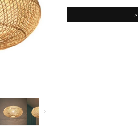
50
50
/
/
ラ
ラ
タ
タ
ン
ン
ラ
ラ
ン
ン
プ
プ
の
の
数
数
量
量
を
を
減
増
ら
や
す
す