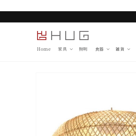
コンテ
ンツに
進む
Home
家具
照明
食器
雑貨
商品情
報にス
キップ