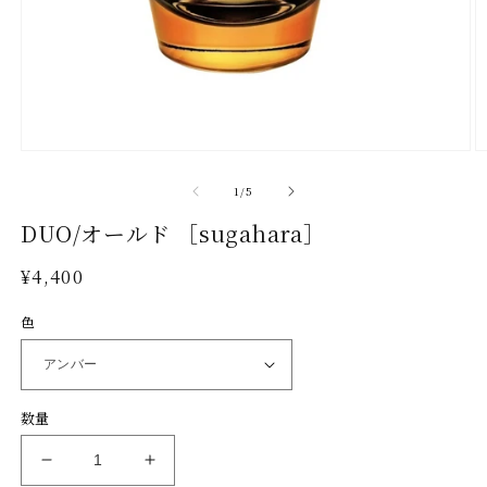
モ
ー
の
1
/
5
ダ
ル
DUO/オールド ［sugahara］
で
メ
通
¥4,400
デ
常
ィ
色
ア
価
(1)
(2
格
を
開
く
数量
DUO/
DUO/