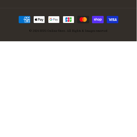
決
済
© 2026
HUG Online Store
. All Rights & Images reserved
方
法