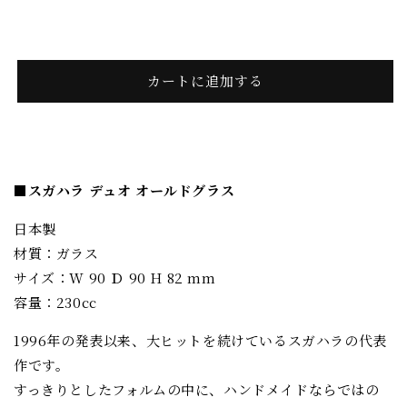
オ
オ
ー
ー
ル
ル
ド
ド
カートに追加する
［sugahara］
［sugahara］
の
の
数
数
量
量
■スガハラ デュオ オールドグラス
を
を
減
増
日本製
ら
や
材質：ガラス
す
す
サイズ：W 90 Ｄ 90 H 82 mm
容量：230cc
1996年の発表以来、大ヒットを続けているスガハラの代表
作です。
すっきりとしたフォルムの中に、ハンドメイドならではの