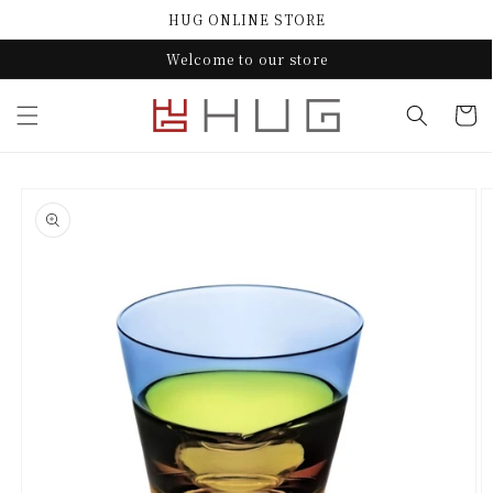
コンテ
HUG ONLINE STORE
ンツに
進む
Welcome to our store
カ
ー
ト
商品情
報にス
キップ