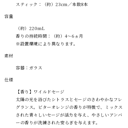
スティック：（約）23cm／本数8本
の
の
数
数
容量
量
量
を
（約）220mL
を
減
増
香りの持続時間：（約）4～6ヵ月
ら
や
※設置環境により異なります。
す
す
素材
容器：ガラス
仕様
【香り】ワイルドセージ
太陽の光を浴びたシトラスとセージのさわやかなフレ
グランス。ビターオレンジの香りが特徴で、ミックス
された青々しいセージが活力を与え、やさしいアンバ
ーの香りが洗練された安らぎを与えます。