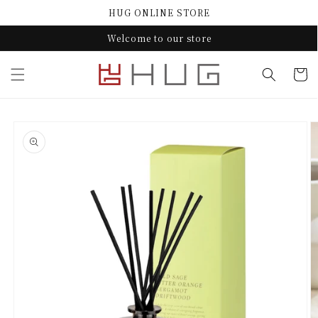
コンテ
HUG ONLINE STORE
ンツに
進む
Welcome to our store
カ
ー
ト
商品情
報にス
キップ