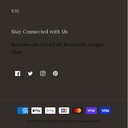
RSS
Stay Connected with Us
Become our friend on Facebook, Google
Plus!
Facebook
Twitter
Instagram
Pinterest
決
済
© 2026
HUG Online Store
. All Rights & Images reserved
方