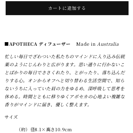
ラ
ラ
ン
ン
カートに追加する
ス
ス
デ
デ
ィ
ィ
フ
フ
■APOTHECA ディフューザー
Made in
Australia
ュ
ュ
ー
ー
忙しい毎日でざわついた私たちのマインドに入り込み伝統
ザ
ザ
薬のようにじんわりと広がります。思い通りに行かないこ
ー/
ー/
とばかりの毎日でささくれたり、とがったり、落ち込んだ
ワ
ワ
りする心。オンからオフヘと切り替わる生活空間で、知ら
イ
イ
ないうちに入っていた肩の力をゆるめ、深呼吸して思考を
ル
ル
休める。時間とともに移りゆくアポセカの心地よい複雑な
ド
ド
香りがマインドに届き、優しく整えます。
セ
セ
ー
ー
サイズ
ジ
ジ
（約）径8.1×高さ10.9cm
[APOTHECA]
[APOTHECA]