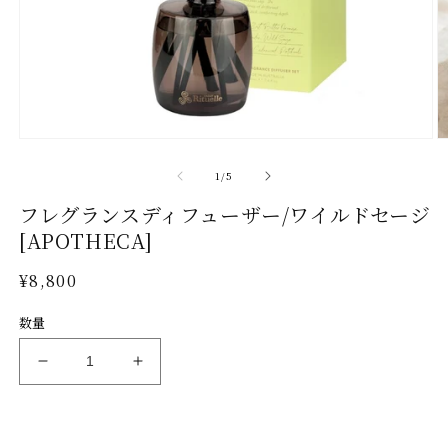
モ
ー
の
1
/
5
ダ
ル
フレグランスディフューザー/ワイルドセージ
で
[APOTHECA]
メ
デ
通
¥8,800
ィ
ア
常
(1)
(2
数量
価
を
格
開
フ
フ
く
レ
レ
グ
グ