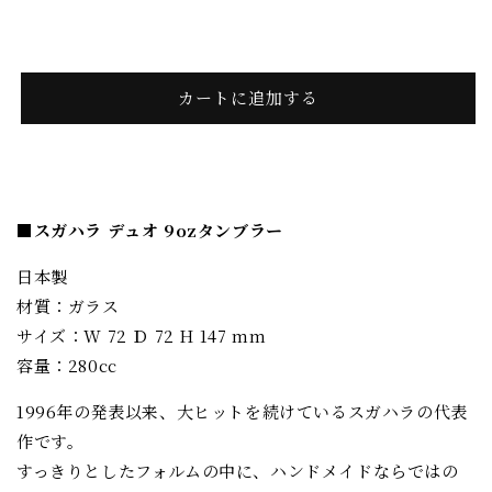
ド
ド
リ
リ
ン
ン
ク
ク
カートに追加する
グ
グ
ラ
ラ
ス
ス
9oz
9oz
■スガハラ デュオ 9ozタンブラー
［sugahara］
［sugahara］
の
の
日本製
数
数
材質：ガラス
量
量
サイズ：W 72 Ｄ 72 H 147 mm
を
を
容量：280cc
減
増
1996年の発表以来、大ヒットを続けているスガハラの代表
ら
や
す
す
作です。
すっきりとしたフォルムの中に、ハンドメイドならではの