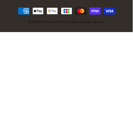
決
済
© 2026
HUG Online Store
. All Rights & Images reserved
方
法