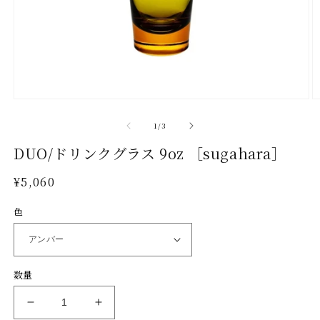
モ
ー
の
1
/
3
ダ
ル
DUO/ドリンクグラス 9oz ［sugahara］
で
メ
通
¥5,060
デ
常
ィ
色
ア
価
(1)
(2
格
を
開
く
数量
DUO/
DUO/