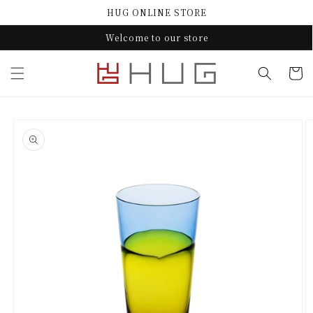
コンテ
HUG ONLINE STORE
ンツに
進む
Welcome to our store
カ
ー
ト
商品情
報にス
キップ