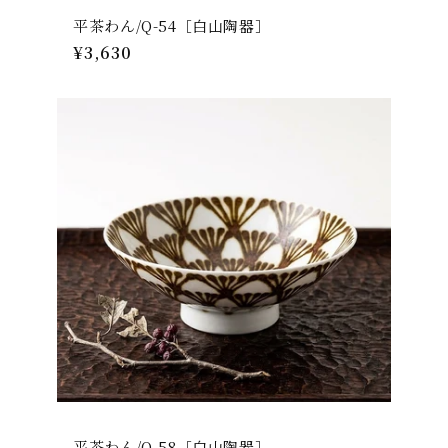
平茶わん/Q-54［白山陶器］
通
¥3,630
常
価
格
平茶わん/Q-58［白山陶器］