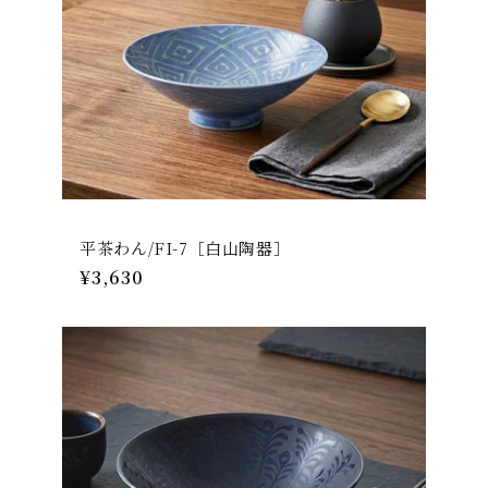
平茶わん/FI-7［白山陶器］
通
¥3,630
常
価
格