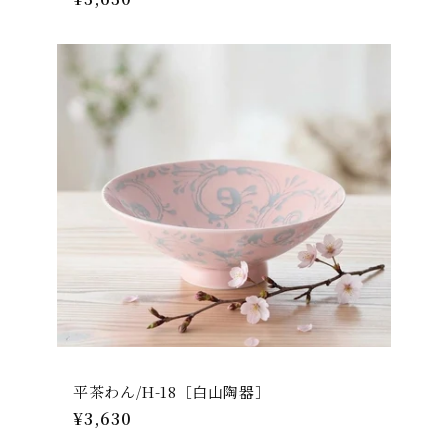
常
価
格
平茶わん/H-18［白山陶器］
通
¥3,630
常