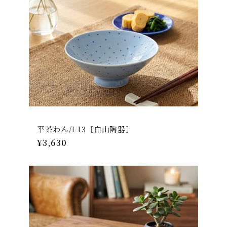
平茶わん/I-13［白山陶器］
通
¥3,630
常
価
格