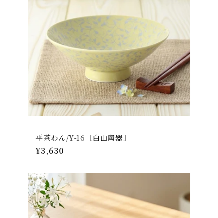
平茶わん/Y-16［白山陶器］
通
¥3,630
常
価
格