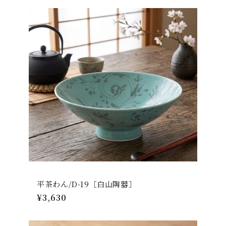
価
格
平茶わん/D-19［白山陶器］
通
¥3,630
常
価