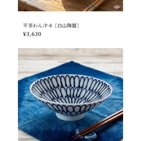
平茶わん/P-8［白山陶器］
通
¥3,630
常
価
格