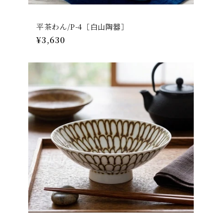
平茶わん/P-4［白山陶器］
通
¥3,630
常
価
格