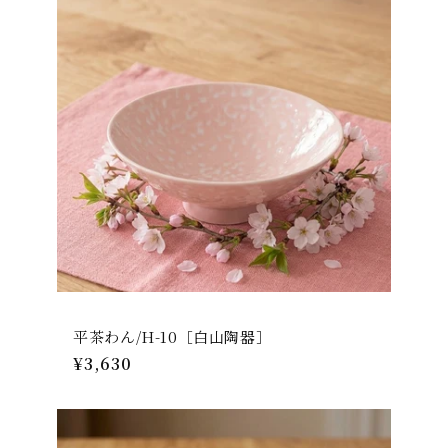
格
平茶わん/H-10［白山陶器］
通
¥3,630
常
価
格