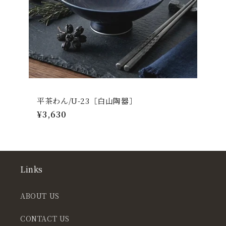
平茶わん/U-23［白山陶器］
通
¥3,630
常
価
格
Links
ABOUT US
CONTACT US