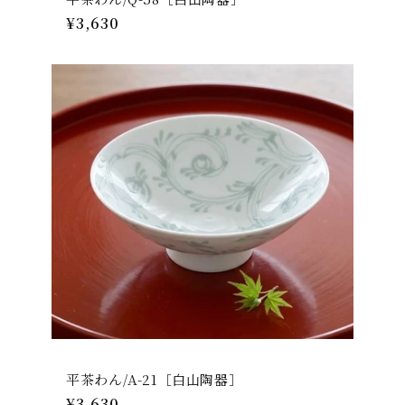
通
¥3,630
常
価
格
平茶わん/A-21［白山陶器］
通
¥3,630