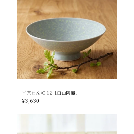
平茶わん/C-12［白山陶器］
通
¥3,630
常
価
格